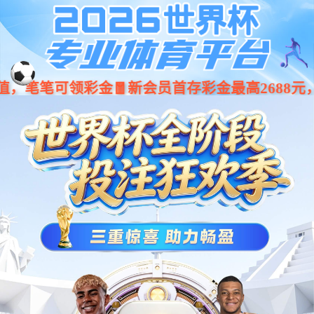
k8凯发
跳
滚
关于k8凯发芯
至
动
国产产品线
内
至
k8凯发的服务
容
顶
品质保证
部
联系k8凯发
新闻资讯
关于k8凯发
? ? ? ?
广州k8凯发芯电子有限公司
成立于2021年，总
部位于广州市，是
广州俱进电子
（2015年2月成立）注
资旗下全资子公司，前身为俱进k8凯发件事业部，