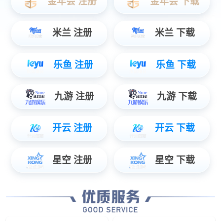
一环。多年来一直坚持致力于为电子制造业客戶提供
k8凯发件世界采购和供应链的服务。并为自己
能致力于电子领域奋斗而感到骄傲、自豪! 公司汇
聚国内外300多家k8凯发件供应商资源，以满足不同客
户的各类紧急缺货和更低成本的采购需求。另外k8凯
发拥有同行业严格的供商管理体系和品质检測实验
室，为客户打造安全可追湖的采购供应链。团队坚持”
专注、共创、共享、共赢
”的价值
观、坚守“以低的成本，快的速度为客戶解决问题”
的工作使命，为所有电子制造业客戶创造价值！
? ? ? ? 产品线覆盖音频视频、电源管理、数据转
换、放大器和线性器件等系列，广泛应用于通讯，消
费电子、工业控制、电源管理、LED照
明、安防及工业应用等领域，并在深
圳、香港均设有仓库，量身打造地帮助客戶
解决各种缺料难题。